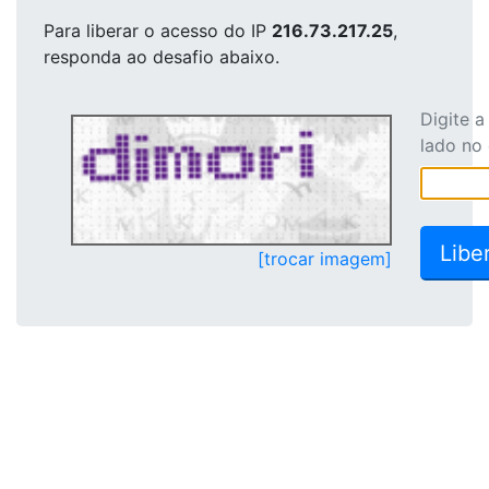
Para liberar o acesso
do IP
216.73.217.25
,
responda ao desafio abaixo.
Digite 
lado no
[trocar imagem]