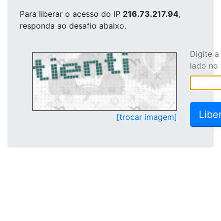
Para liberar o acesso
do IP
216.73.217.94
,
responda ao desafio abaixo.
Digite 
lado no
[trocar imagem]