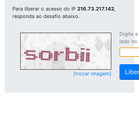
Para liberar o acesso
do IP
216.73.217.142
,
responda ao desafio abaixo.
Digite 
lado no
[trocar imagem]