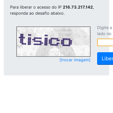
Para liberar o acesso
do IP
216.73.217.142
,
responda ao desafio abaixo.
Digite 
lado no
[trocar imagem]